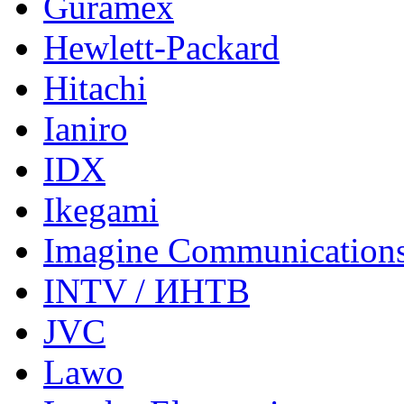
Guramex
Hewlett-Packard
Hitachi
Ianiro
IDX
Ikegami
Imagine Communication
INTV / ИНТВ
JVC
Lawo