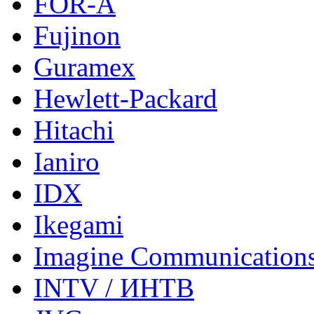
FOR-A
Fujinon
Guramex
Hewlett-Packard
Hitachi
Ianiro
IDX
Ikegami
Imagine Communication
INTV / ИНТВ