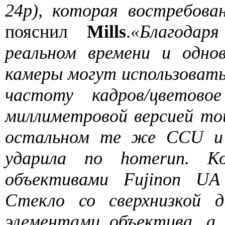
24p), которая востребова
пояснил
Mills
.
«Благода
реальном времени и одно
камеры могут использовать
частоту кадров/цветов
миллиметровой версией то
остальном те же CCU и а
ударила по homerun. К
объективами Fujinon UA 
Стекло со сверхнизкой 
элементами объектива, а