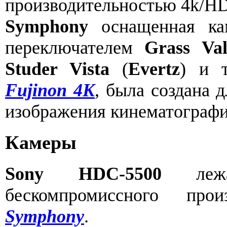
производительностью 4k/HD
Symphony
оснащенная к
переключателем
Grass Va
Studer Vista
(
Evertz
) и 
Fujinon 4K
, была создана 
изображения кинематографи
Камеры
Sony HDC-5500
лежа
бескомпромиссного про
Symphony
.