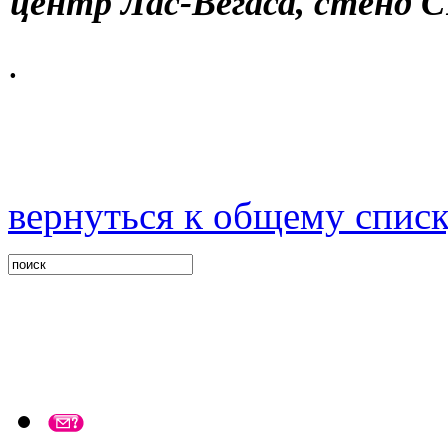
центр Лас-Вегаса, стенд C
.
вернуться к общему спис