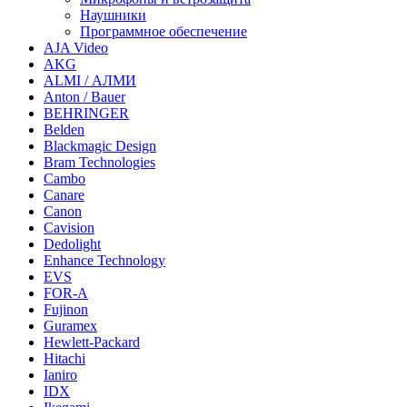
Наушники
Программное обеспечение
AJA Video
AKG
ALMI / АЛМИ
Anton / Bauer
BEHRINGER
Belden
Blackmagic Design
Bram Technologies
Cambo
Canare
Canon
Cavision
Dedolight
Enhance Technology
EVS
FOR-A
Fujinon
Guramex
Hewlett-Packard
Hitachi
Ianiro
IDX