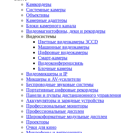
Камкордеры
Системные камеры
Объективы
Камерные адаптеры
Блоки камерного канала
Видеомагнитофоны, деки и рекордеры
Видеосистемы
Цветные видеокамеры 3CCD
Машинные видеокамеры
Цифровые видеокамеры
Смарт-камеры
Видеоконференцсвязь
Блочные камеры
Видеомикшеры и IP
Микшеры и AV-усилители
Беспроводные звуковые системы
Портативные цифровые рекордеры
Панели и пульты дистанционного управления
Аккумуляторы и зарядные устройства
Профессиональные мониторы
Профессиональные дисплеи
Широкоформатные модульные дисплеи
Проекторы
Очки для кино
Микрофоны и ветрозащита