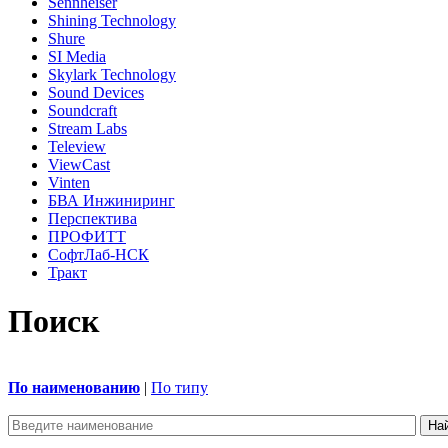
Sennheiser
Shining Technology
Shure
SI Media
Skylark Technology
Sound Devices
Soundcraft
Stream Labs
Teleview
ViewCast
Vinten
БВА Инжиниринг
Перспектива
ПРОФИТТ
СофтЛаб-НСК
Тракт
Поиск
По наименованию
|
По типу