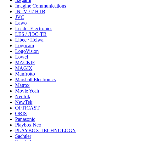
Ikegami
Imagine Communications
INTV / ИНТВ
JVC
Lawo
Leader Electronics
LES / ЛЭС-ТВ
Libec / Heiwa
Logocam
LogoVision
Lowel
MACKIE
MAGIX
Manfrotto
Marshall Electronics
Matrox
Movie Yeah
Neutrik
NewTek
OPTICAST
ORIS
Panasonic
Playbox Neo
PLAYBOX TECHNOLOGY
Sachtler