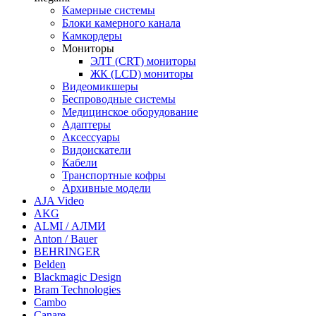
Камерные системы
Блоки камерного канала
Камкордеры
Мониторы
ЭЛТ (CRT) мониторы
ЖК (LCD) мониторы
Видеомикшеры
Беспроводные системы
Медицинское оборудование
Адаптеры
Аксессуары
Видоискатели
Кабели
Транспортные кофры
Архивные модели
AJA Video
AKG
ALMI / АЛМИ
Anton / Bauer
BEHRINGER
Belden
Blackmagic Design
Bram Technologies
Cambo
Canare