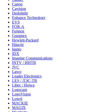
Canon
Cavision
Dedolight
Enhance Technology
EVS
FOR-A
Fujinon
Guramex
Hewlett-Packard
Hitachi
Ianiro
IDX
Imagine Communications
INTV / ИНТВ
JVC
Lawo
Leader Electronics
LES / ЛЭС-ТВ
Libec / Heiwa
Logocam
LogoVision
Lowel
MACKIE
MAGIX