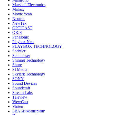
Manfrotto
Marshall Electronics
Matrox
Movie Yeah
Neutrik
NewTek
OPTICAST
ORIS
Panasonic
Playbox Neo
PLAYBOX TECHNOLOGY
Sachtler
Sennheiser
Shining Technology
Shure
SI Media
Skylark Technology
SONY
Sound Devices
Soundcraft
Stream Labs
Teleview
ViewCast
Vinten
БВА Инжиниринг