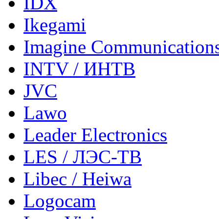
IDX
Ikegami
Imagine Communication
INTV / ИНТВ
JVC
Lawo
Leader Electronics
LES / ЛЭС-ТВ
Libec / Heiwa
Logocam