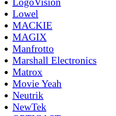
LogoVision
Lowel
MACKIE
MAGIX
Manfrotto
Marshall Electronics
Matrox
Movie Yeah
Neutrik
NewTek