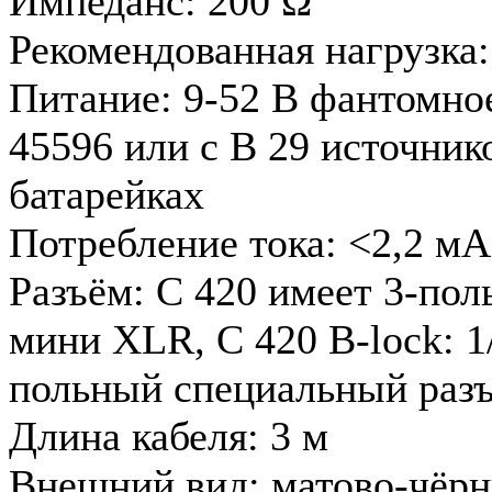
Импеданс: 200 Ω
Рекомендованная нагрузка
Питание: 9-52 В фантомно
45596 или с В 29 источни
батарейках
Потребление тока: <2,2 мА
Разъём: C 420 имеет 3-пол
мини XLR, С 420 B-lock: 1
польный специальный раз
Длина кабеля: 3 м
Внешний вид: матово-чёр