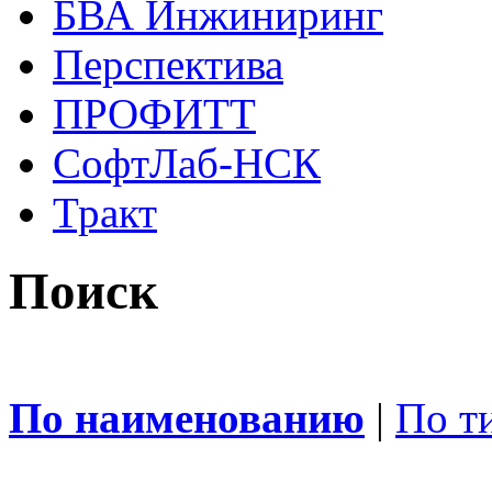
БВА Инжиниринг
Перспектива
ПРОФИТТ
СофтЛаб-НСК
Тракт
Поиск
По наименованию
|
По т