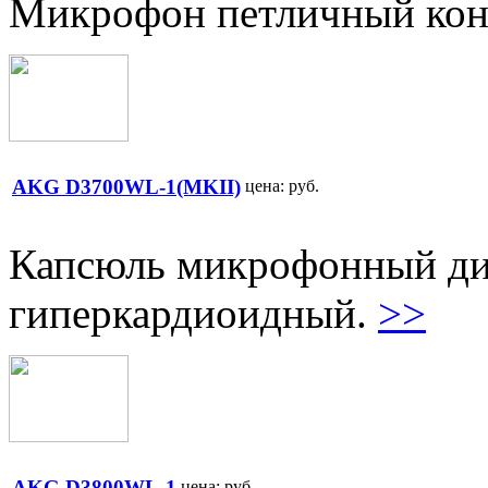
Микрофон петличный кон
AKG D3700WL-1(MKII)
цена:
руб.
Капсюль микрофонный д
гиперкардиоидный.
>>
AKG D3800WL-1
цена:
руб.