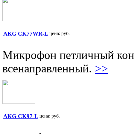
AKG CK77WR-L
цена:
руб.
Микрофон петличный кон
всенаправленный.
>>
AKG CK97-L
цена:
руб.