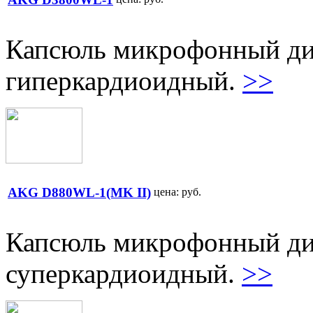
Капсюль микрофонный д
гиперкардиоидный.
>>
AKG D880WL-1(MK II)
цена:
руб.
Капсюль микрофонный д
суперкардиоидный.
>>