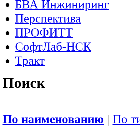
БВА Инжиниринг
Перспектива
ПРОФИТТ
СофтЛаб-НСК
Тракт
Поиск
По наименованию
|
По т