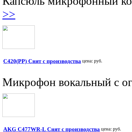
Капсюль микрофонный ко
>>
C420(PP) Снят с производства
цена:
руб.
Микрофон вокальный с ог
AKG C477WR-L Снят с производства
цена:
руб.