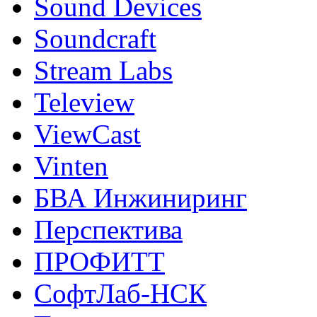
Sound Devices
Soundcraft
Stream Labs
Teleview
ViewCast
Vinten
БВА Инжиниринг
Перспектива
ПРОФИТТ
СофтЛаб-НСК