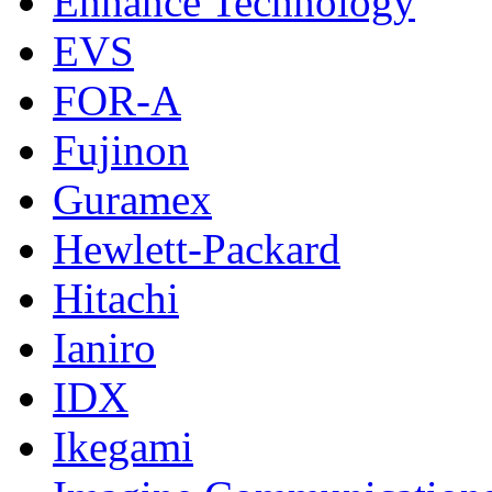
Enhance Technology
EVS
FOR-A
Fujinon
Guramex
Hewlett-Packard
Hitachi
Ianiro
IDX
Ikegami