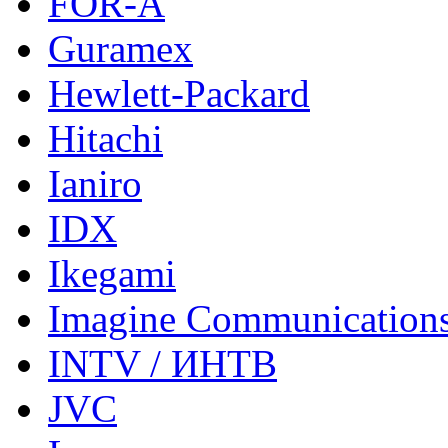
FOR-A
Guramex
Hewlett-Packard
Hitachi
Ianiro
IDX
Ikegami
Imagine Communication
INTV / ИНТВ
JVC