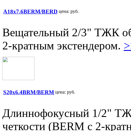
A18x7.6BERM/BERD
цена:
руб.
Вещательный 2/3" ТЖК об
2-кратным экстендером.
>
S20x6.4BRM/BERM
цена:
руб.
Длиннофокусный 1/2" ТЖ
четкости (BERM с 2-крат