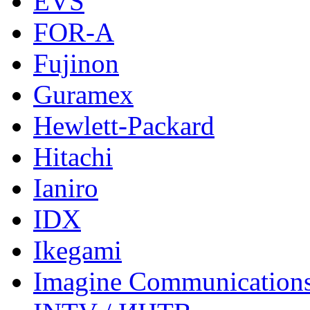
EVS
FOR-A
Fujinon
Guramex
Hewlett-Packard
Hitachi
Ianiro
IDX
Ikegami
Imagine Communication