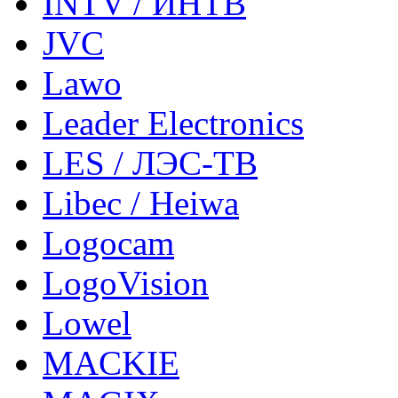
INTV / ИНТВ
JVC
Lawo
Leader Electronics
LES / ЛЭС-ТВ
Libec / Heiwa
Logocam
LogoVision
Lowel
MACKIE