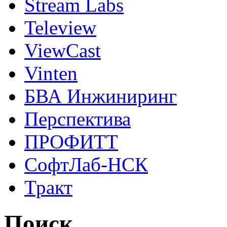
Stream Labs
Teleview
ViewCast
Vinten
БВА Инжиниринг
Перспектива
ПРОФИТТ
СофтЛаб-НСК
Тракт
Поиск