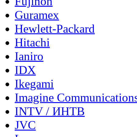
Fujinon
Guramex
Hewlett-Packard
Hitachi
Ianiro
IDX
Ikegami
Imagine Communication
INTV / ИНТВ
JVC