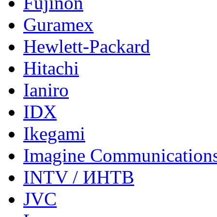
Fujinon
Guramex
Hewlett-Packard
Hitachi
Ianiro
IDX
Ikegami
Imagine Communication
INTV / ИНТВ
JVC