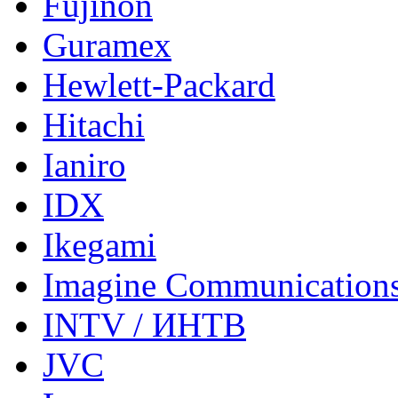
Fujinon
Guramex
Hewlett-Packard
Hitachi
Ianiro
IDX
Ikegami
Imagine Communication
INTV / ИНТВ
JVC