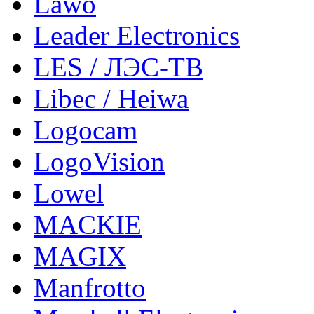
Lawo
Leader Electronics
LES / ЛЭС-ТВ
Libec / Heiwa
Logocam
LogoVision
Lowel
MACKIE
MAGIX
Manfrotto