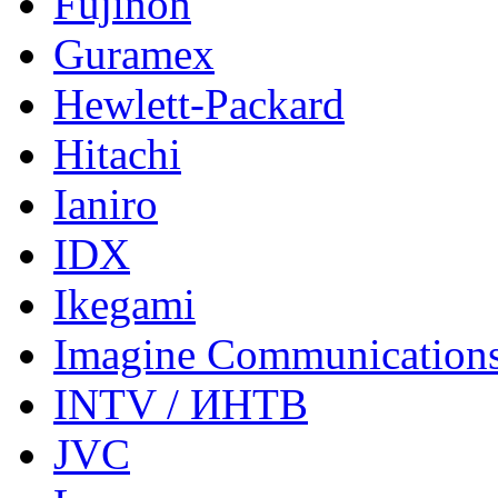
Fujinon
Guramex
Hewlett-Packard
Hitachi
Ianiro
IDX
Ikegami
Imagine Communication
INTV / ИНТВ
JVC