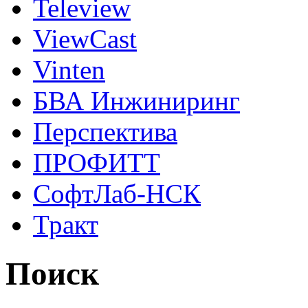
Teleview
ViewCast
Vinten
БВА Инжиниринг
Перспектива
ПРОФИТТ
СофтЛаб-НСК
Тракт
Поиск