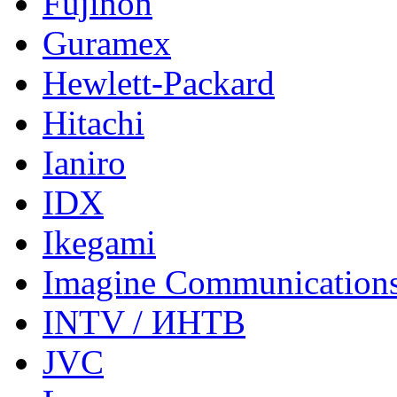
Fujinon
Guramex
Hewlett-Packard
Hitachi
Ianiro
IDX
Ikegami
Imagine Communication
INTV / ИНТВ
JVC