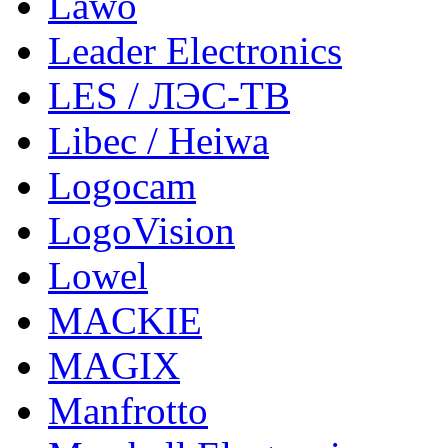
Lawo
Leader Electronics
LES / ЛЭС-ТВ
Libec / Heiwa
Logocam
LogoVision
Lowel
MACKIE
MAGIX
Manfrotto