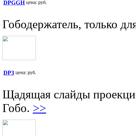
DPGGH
цена:
руб.
Гободержатель, только дл
DP3
цена:
руб.
Щадящая слайды проекцио
Гобо.
>>