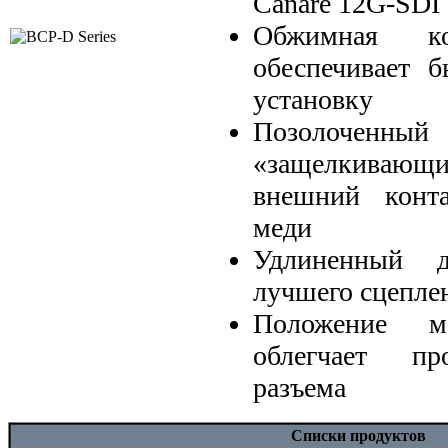
Canare 12G-SDI
Обжимная ко
обеспечивает 
установку
Позолоченный
«защелкива
внешний конт
меди
Удлиненный д
лучшего сцепле
Положение м
облегчает пр
разъема
Списки продуктов