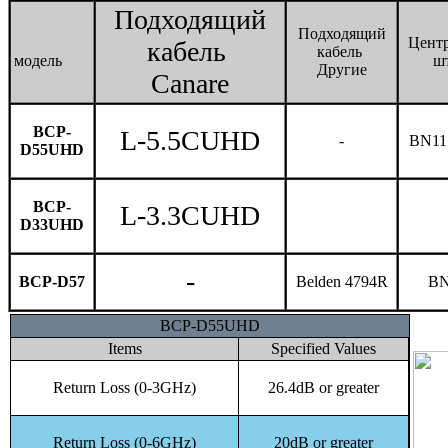
Подходящий
Подходящий
Цент
кабель
кабель
модель
ш
Другие
Canare
BCP-
L-5.5CUHD
-
BN11
D55UHD
BCP-
L-3.3CUHD
D33UHD
-
BCP-D57
Belden 4794R
BN
BCP-D55UHD
Items
Specified Values
Return Loss (0-3GHz)
26.4dB or greater
Return Loss (0-6GHz)
20dB or greater