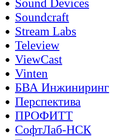
Sound Devices
Soundcraft
Stream Labs
Teleview
ViewCast
Vinten
БВА Инжиниринг
Перспектива
ПРОФИТТ
СофтЛаб-НСК