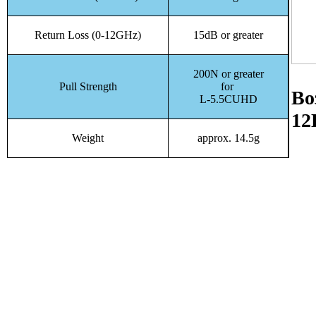
Return Loss (0-12GHz)
15dB or greater
200N or greater
Pull Strength
for
Во
L-5.5CUHD
12
Weight
approx. 14.5g