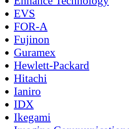
Enhance Technology
EVS
FOR-A
Fujinon
Guramex
Hewlett-Packard
Hitachi
Ianiro
IDX
Ikegami