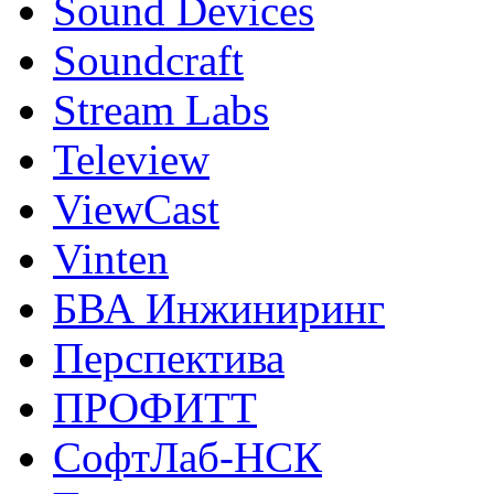
Sound Devices
Soundcraft
Stream Labs
Teleview
ViewCast
Vinten
БВА Инжиниринг
Перспектива
ПРОФИТТ
СофтЛаб-НСК