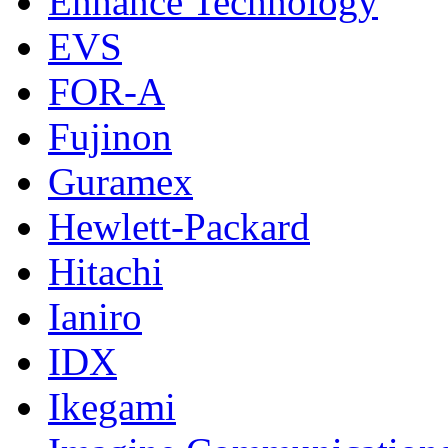
Enhance Technology
EVS
FOR-A
Fujinon
Guramex
Hewlett-Packard
Hitachi
Ianiro
IDX
Ikegami