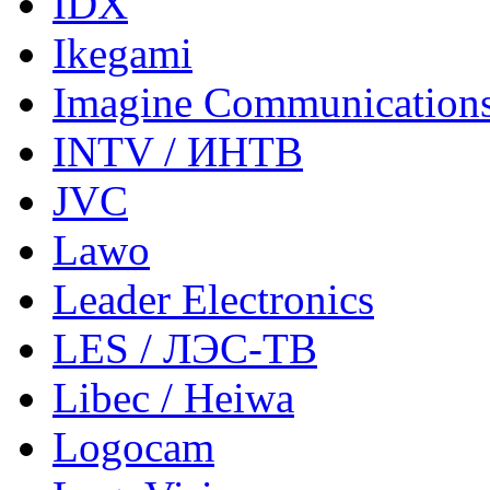
IDX
Ikegami
Imagine Communication
INTV / ИНТВ
JVC
Lawo
Leader Electronics
LES / ЛЭС-ТВ
Libec / Heiwa
Logocam