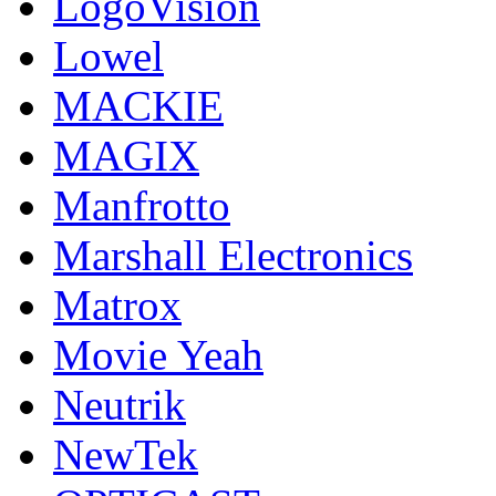
LogoVision
Lowel
MACKIE
MAGIX
Manfrotto
Marshall Electronics
Matrox
Movie Yeah
Neutrik
NewTek