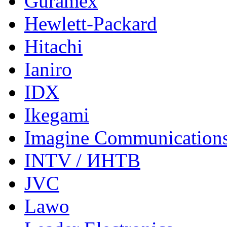
Guramex
Hewlett-Packard
Hitachi
Ianiro
IDX
Ikegami
Imagine Communication
INTV / ИНТВ
JVC
Lawo