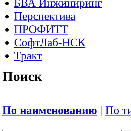
БВА Инжиниринг
Перспектива
ПРОФИТТ
СофтЛаб-НСК
Тракт
Поиск
По наименованию
|
По т