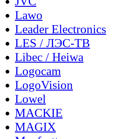
JVC
Lawo
Leader Electronics
LES / ЛЭС-ТВ
Libec / Heiwa
Logocam
LogoVision
Lowel
MACKIE
MAGIX