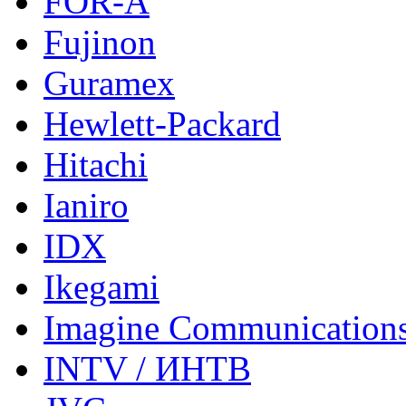
FOR-A
Fujinon
Guramex
Hewlett-Packard
Hitachi
Ianiro
IDX
Ikegami
Imagine Communication
INTV / ИНТВ