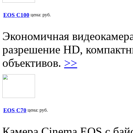
EOS C100
цена:
руб.
Экономичная видеокамера
разрешение HD, компактн
объективов.
>>
EOS C70
цена:
руб.
Камера Cinema EOS с бай