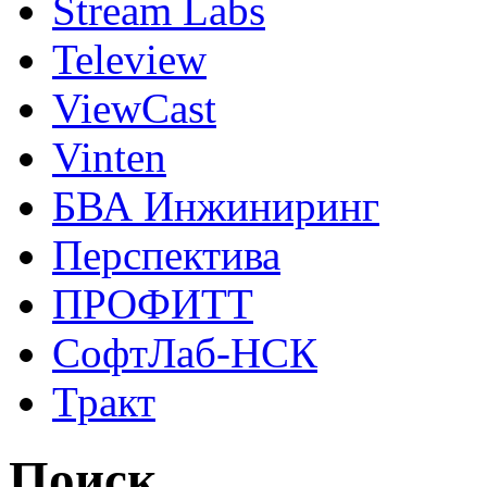
Stream Labs
Teleview
ViewCast
Vinten
БВА Инжиниринг
Перспектива
ПРОФИТТ
СофтЛаб-НСК
Тракт
Поиск