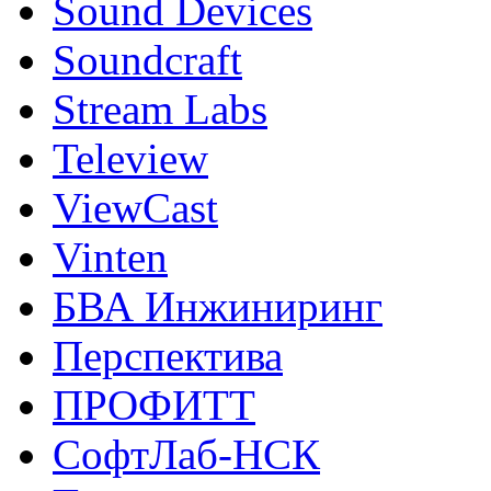
Sound Devices
Soundcraft
Stream Labs
Teleview
ViewCast
Vinten
БВА Инжиниринг
Перспектива
ПРОФИТТ
СофтЛаб-НСК