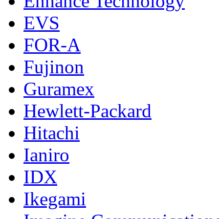
Enhance Technology
EVS
FOR-A
Fujinon
Guramex
Hewlett-Packard
Hitachi
Ianiro
IDX
Ikegami