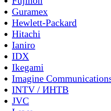
Fujinon
Guramex
Hewlett-Packard
Hitachi
Ianiro
IDX
Ikegami
Imagine Communication
INTV / ИНТВ
JVC