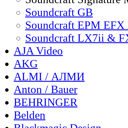
Soundcraft GB
Soundcraft EPM EF
Soundcraft LX7ii & F
AJA Video
AKG
ALMI / АЛМИ
Anton / Bauer
BEHRINGER
Belden
Blackmagic Design