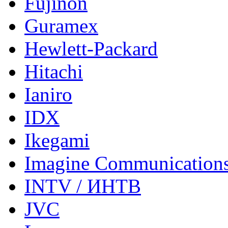
Fujinon
Guramex
Hewlett-Packard
Hitachi
Ianiro
IDX
Ikegami
Imagine Communication
INTV / ИНТВ
JVC