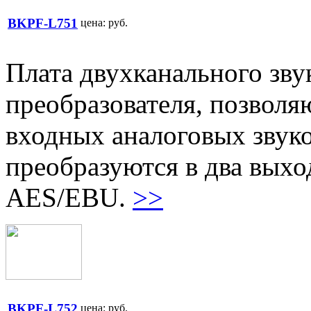
BKPF-L751
цена:
руб.
Плата двухканального зву
преобразователя, позволя
входных аналоговых звуко
преобразуются в два вых
AES/EBU.
>>
BKPF-L752
цена:
руб.