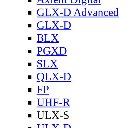
GLX-D Advanced
GLX-D
BLX
PGXD
SLX
QLX-D
FP
UHF-R
ULX-S
ULX-D