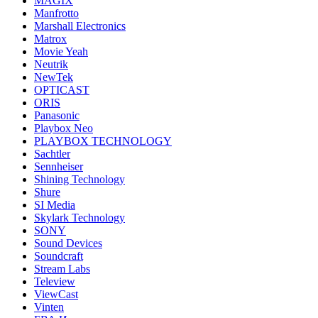
MAGIX
Manfrotto
Marshall Electronics
Matrox
Movie Yeah
Neutrik
NewTek
OPTICAST
ORIS
Panasonic
Playbox Neo
PLAYBOX TECHNOLOGY
Sachtler
Sennheiser
Shining Technology
Shure
SI Media
Skylark Technology
SONY
Sound Devices
Soundcraft
Stream Labs
Teleview
ViewCast
Vinten