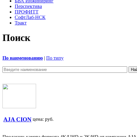
БВА Инжиниринг
Перспектива
ПРОФИТТ
СофтЛаб-НСК
Тракт
Поиск
По наименованию
|
По типу
AJA CION
цена:
руб.
Продакшн-камера формата 4K/UHD и 2K/HD от компании AJA, сп