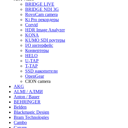
BRIDGE LIVE
BRIDGE NDI 3G
RovoCam camera
Ki Pro рекордеры
Corvid
HDR Image Analyzer
KONA
KUMO SDI роутеры
I/O интерфейс
Конвертеры
HELO
U-TAP
T-TAP
SSD накопители
OpenGear
CION camera
AKG
ALMI / АЛМИ
Anton / Bauer
BEHRINGER
Belden
Blackmagic Design
Bram Technologies
Cambo
Canare