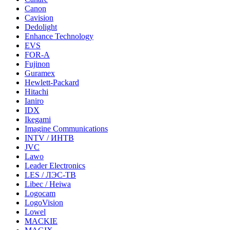
Canon
Cavision
Dedolight
Enhance Technology
EVS
FOR-A
Fujinon
Guramex
Hewlett-Packard
Hitachi
Ianiro
IDX
Ikegami
Imagine Communications
INTV / ИНТВ
JVC
Lawo
Leader Electronics
LES / ЛЭС-ТВ
Libec / Heiwa
Logocam
LogoVision
Lowel
MACKIE