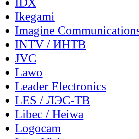
IDX
Ikegami
Imagine Communication
INTV / ИНТВ
JVC
Lawo
Leader Electronics
LES / ЛЭС-ТВ
Libec / Heiwa
Logocam