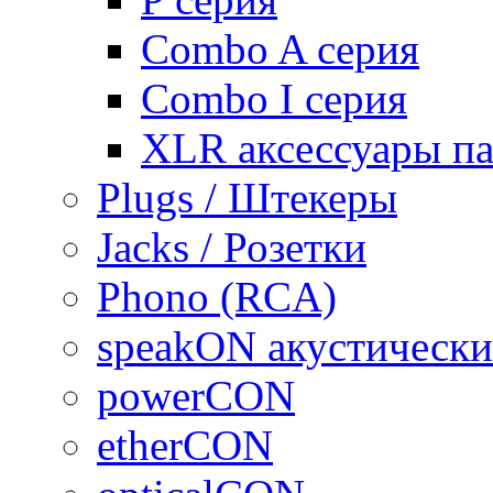
Combo A серия
Combo I серия
XLR аксессуары п
Plugs / Штекеры
Jacks / Розетки
Phono (RCA)
speakON акустически
powerCON
etherCON