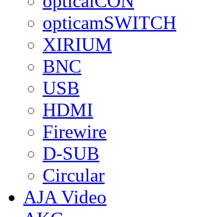
opticalCON
opticamSWITCH
XIRIUM
BNC
USB
HDMI
Firewire
D-SUB
Circular
AJA Video