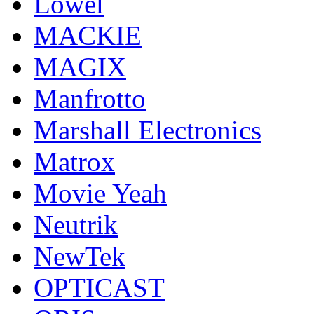
Lowel
MACKIE
MAGIX
Manfrotto
Marshall Electronics
Matrox
Movie Yeah
Neutrik
NewTek
OPTICAST