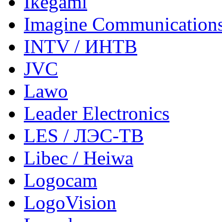
Ikegami
Imagine Communication
INTV / ИНТВ
JVC
Lawo
Leader Electronics
LES / ЛЭС-ТВ
Libec / Heiwa
Logocam
LogoVision