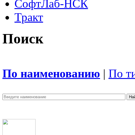
СофтЛаб-НСК
Тракт
Поиск
По наименованию
|
По т