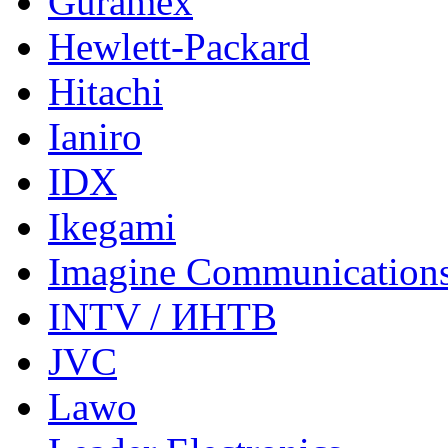
Guramex
Hewlett-Packard
Hitachi
Ianiro
IDX
Ikegami
Imagine Communication
INTV / ИНТВ
JVC
Lawo