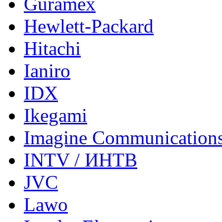
Guramex
Hewlett-Packard
Hitachi
Ianiro
IDX
Ikegami
Imagine Communication
INTV / ИНТВ
JVC
Lawo