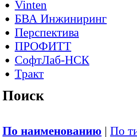
Vinten
БВА Инжиниринг
Перспектива
ПРОФИТТ
СофтЛаб-НСК
Тракт
Поиск
По наименованию
|
По т