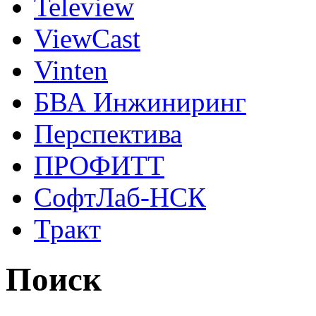
Teleview
ViewCast
Vinten
БВА Инжиниринг
Перспектива
ПРОФИТТ
СофтЛаб-НСК
Тракт
Поиск