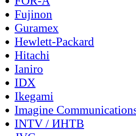
FOR-A
Fujinon
Guramex
Hewlett-Packard
Hitachi
Ianiro
IDX
Ikegami
Imagine Communication
INTV / ИНТВ