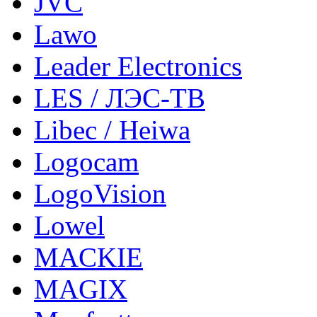
JVC
Lawo
Leader Electronics
LES / ЛЭС-ТВ
Libec / Heiwa
Logocam
LogoVision
Lowel
MACKIE
MAGIX