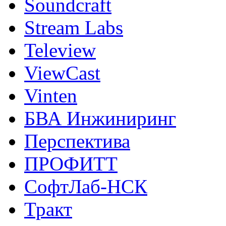
Soundcraft
Stream Labs
Teleview
ViewCast
Vinten
БВА Инжиниринг
Перспектива
ПРОФИТТ
СофтЛаб-НСК
Тракт