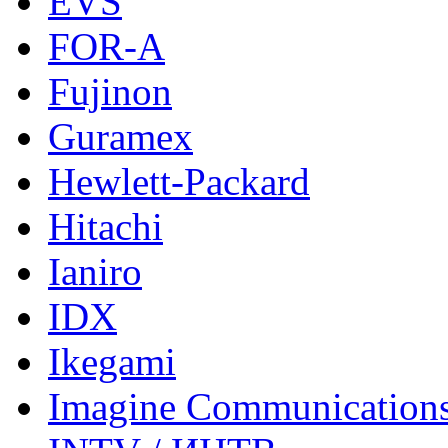
EVS
FOR-A
Fujinon
Guramex
Hewlett-Packard
Hitachi
Ianiro
IDX
Ikegami
Imagine Communication