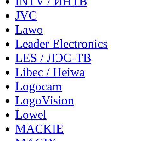
INTV / ИНТВ
JVC
Lawo
Leader Electronics
LES / ЛЭС-ТВ
Libec / Heiwa
Logocam
LogoVision
Lowel
MACKIE