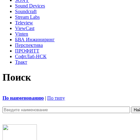
SONY
Sound Devices
Soundcraft
Stream Labs
Teleview
ViewCast
Vinten
БВА Инжиниринг
Перспектива
ПРОФИТТ
СофтЛаб-НСК
Тракт
Поиск
По наименованию
|
По типу