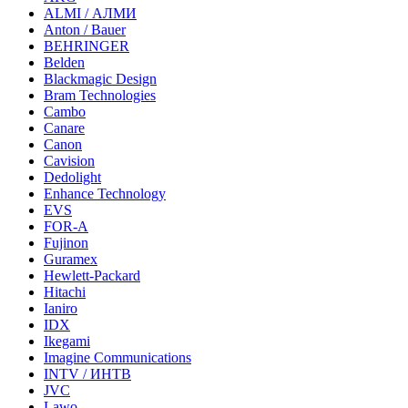
ALMI / АЛМИ
Anton / Bauer
BEHRINGER
Belden
Blackmagic Design
Bram Technologies
Cambo
Canare
Canon
Cavision
Dedolight
Enhance Technology
EVS
FOR-A
Fujinon
Guramex
Hewlett-Packard
Hitachi
Ianiro
IDX
Ikegami
Imagine Communications
INTV / ИНТВ
JVC
Lawo