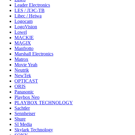
Leader Electronics
LES / ЛЭС-ТВ
Libec / Heiwa
Logocam
LogoVision
Lowel
MACKIE
MAGIX
Manfrotto
Marshall Electronics
Matrox
Movie Yeah
Neutrik
NewTek
OPTICAST
ORIS
Panasonic
Playbox Neo
PLAYBOX TECHNOLOGY
Sachtler
Sennheiser
Shure
SI Media
Skylark Technology