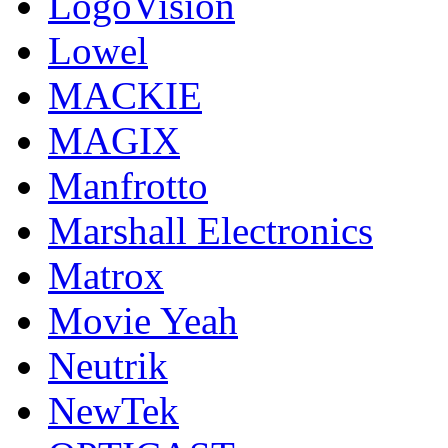
LogoVision
Lowel
MACKIE
MAGIX
Manfrotto
Marshall Electronics
Matrox
Movie Yeah
Neutrik
NewTek