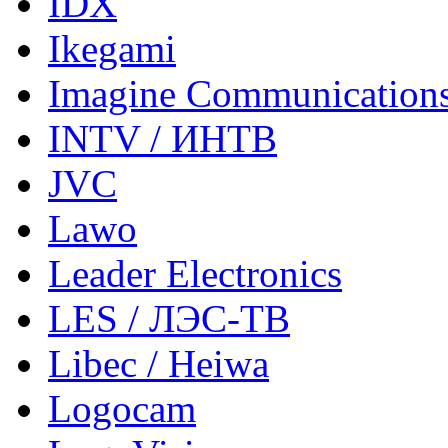
IDX
Ikegami
Imagine Communication
INTV / ИНТВ
JVC
Lawo
Leader Electronics
LES / ЛЭС-ТВ
Libec / Heiwa
Logocam