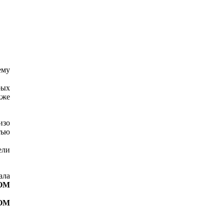
ему
рых
кже
изо
тью
ели
ала
OM
OM