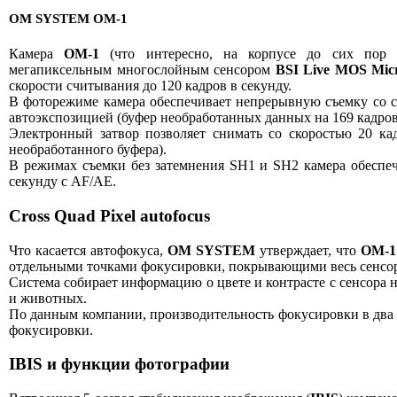
OM SYSTEM OM-1
Камера
OM-1
(что интересно, на корпусе до сих пор
мегапиксельным многослойным сенсором
BSI Live MOS Micr
скорости считывания до 120 кадров в секунду.
В фоторежиме камера обеспечивает непрерывную съемку со ск
автоэкспозицией (буфер необработанных данных на 169 кадров
Электронный затвор позволяет снимать со скоростью 20 кад
необработанного буфера).
В режимах съемки без затемнения SH1 и SH2 камера обеспечи
секунду с AF/AE.
Cross Quad Pixel autofocus
Что касается автофокуса,
OM SYSTEM
утверждает, что
OM-1
отдельными точками фокусировки, покрывающими весь сенсор 
Система собирает информацию о цвете и контрасте с сенсора 
и животных.
По данным компании, производительность фокусировки в два р
фокусировки.
IBIS и функции фотографии