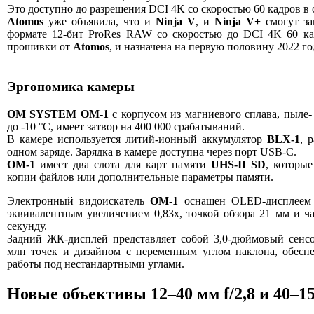
Это доступно до разрешения DCI 4K со скоростью 60 кадров в 
Atomos
уже объявила, что и
Ninja V
, и
Ninja V+
смогут за
формате 12-бит ProRes RAW со скоростью до DCI 4K 60 ка
прошивки от
Atomos
, и назначена на первую половину 2022 го
Эргономика камеры
OM SYSTEM OM-1
с корпусом из магниевого сплава, пыле-
до -10 °C, имеет затвор на 400 000 срабатываний.
В камере используется литий-ионный аккумулятор
BLX-1
, 
одном заряде. Зарядка в камере доступна через порт USB-C.
OM-1
имеет два слота для карт памяти
UHS-II SD
, которы
копии файлов или дополнительные параметры памяти.
Электронный видоискатель
OM-1
оснащен OLED-дисплеем с
эквивалентным увеличением 0,83x, точкой обзора 21 мм и ч
секунду.
Задний ЖК-дисплей представляет собой 3,0-дюймовый сенс
млн точек и дизайном с переменным углом наклона, обесп
работы под нестандартными углами.
Новые объективы 12–40 мм f/2,8 и 40–15