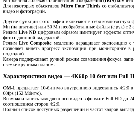
Встроенная 5-осевая стабилизация изображения (
IBIS
) компен
Для некоторых объективов
Micro Four Thirds
со стабилизато
видео и фотографий.
Другие функции фотографии включают в себя композитную
Мп (на штативе) или 50 Мп необработанные файлы (с рук) с 2
Режим
Live ND
цифровым образом имитирует эффекты оптиче
фото с длинной выдержкой.
Режим
Live Composite
медленно наращивает экспозицию с те
позволяет видеть прогресс экспозиции при мониторинге в 
подходов).
Камера поддерживает ручной режим совмещения фокуса, запис
съемке крупным планом.
Характеристики видео — 4K60p 10 бит или Full 
OM-1
предлагает 10-битную внутреннюю видеозапись 4:2:0 в
60fps (152 Мбит/с).
Возможна запись замедленного видео в формате Full HD до 24
соотношением сторон 4:2:0.
Полный список доступных разрешений и частот кадров выгляд