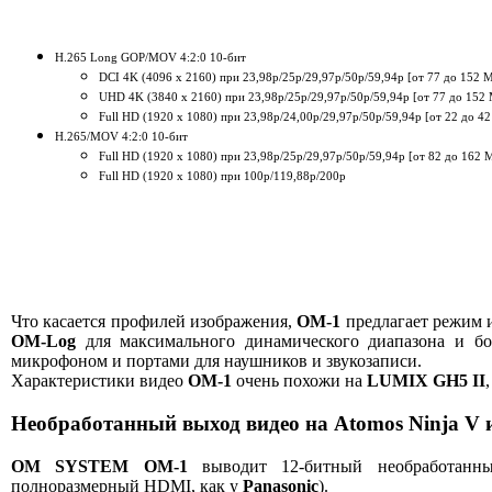
H.265 Long GOP/MOV 4:2:0 10-бит
DCI 4K (4096 x 2160) при 23,98p/25p/29,97p/50p/59,94p [от 77 до 152 М
UHD 4K (3840 x 2160) при 23,98p/25p/29,97p/50p/59,94p [от 77 до 152 
Full HD (1920 x 1080) при 23,98p/24,00p/29,97p/50p/59,94p [от 22 до 4
H.265/MOV 4:2:0 10-бит
Full HD (1920 x 1080) при 23,98p/25p/29,97p/50p/59,94p [от 82 до 162 
Full HD (1920 x 1080) при 100p/119,88p/200p
Что касается профилей изображения,
OM-1
предлагает режим 
OM-Log
для максимального динамического диапазона и бол
микрофоном и портами для наушников и звукозаписи.
Характеристики видео
OM-1
очень похожи на
LUMIX GH5 II
Необработанный выход видео на Atomos Ninja V 
OM SYSTEM OM-1
выводит 12-битный необработанны
полноразмерный HDMI, как у
Panasonic
).