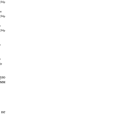
,94p
ри
,94p
и
,94p
и
и
6p
вую
-мм
 не