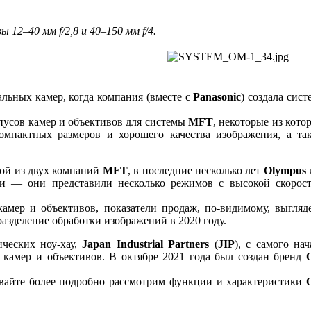
вы 12–40 мм f/2,8 и 40–150 мм f/4.
льных камер, когда компания (вместе с
Panasonic
) создала сист
пусов камер и объективов для системы
MFT
, некоторые из кото
омпактных размеров и хорошего качества изображения, а та
той из двух компаний
MFT
, в последние несколько лет
Olympus
ии — они представили несколько режимов с высокой скорос
амер и объективов, показатели продаж, по-видимому, выгляд
азделение обработки изображений в 2020 году.
ческих ноу-хау,
Japan Industrial Partners
(
JIP
), с самого нач
у камер и объективов. В октябре 2021 года был создан бренд
давайте более подробно рассмотрим функции и характеристики