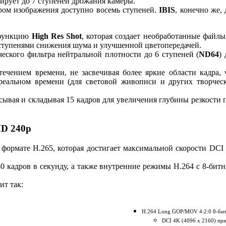
сирует до 7 ступеней дрожания камеры.
ром изображения доступно восемь ступеней.
IBIS
, конечно же, 
 функцию
High Res Shot
, которая создает необработанные файлы
 ступенями снижения шума и улучшенной цветопередачей.
ского фильтра нейтральной плотности до 6 ступеней (
ND64
) 
чением времени, не засвечивая более яркие области кадра, 
реальном времени (для световой живописи и других творчес
ывая и складывая 15 кадров для увеличения глубины резкости 
HD 240p
 формате H.265, которая достигает максимальной скорости DCI
0 кадров в секунду, а также внутренние режимы H.264 с 8-бит
ит так:
H.264 Long GOP/MOV 4:2:0 8-би
DCI 4K (4096 x 2160) пр