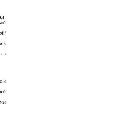
,4-
кой
ой/
ров
в в
053
дей
емы