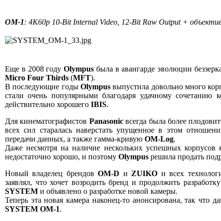
OM-1
: 4K60p 10-Bit Internal Video, 12-Bit Raw Output + объекти
Еще в 2008 году
Olympus
была в авангарде эволюции беззерка
Micro Four Thirds
(
MFT
).
В последующие годы
Olympus
выпустила довольно много кор
стали очень популярными благодаря удачному сочетанию к
действительно хорошего
IBIS
.
Для кинематографистов
Panasonic
всегда была более плодови
всех сил старалась наверстать упущенное в этом отношен
передачи данных, а также гамма-кривую
OM-Log
.
Даже несмотря на наличие нескольких успешных корпусов к
недостаточно хорошо, и поэтому
Olympus
решила продать подр
Новый владелец брендов
OM-D
и
ZUIKO
и всех технологи
заявлял, что хочет возродить бренд и продолжить разработк
SYSTEM
и объявлено о разработке новой камеры.
Теперь эта новая камера наконец-то анонсирована, так что 
SYSTEM OM-1
.