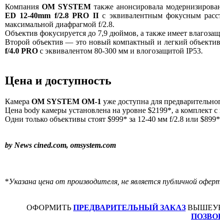
Компания
OM SYSTEM
также анонсировала модернизиров
ED 12-40mm f/2.8 PRO II
с эквивалентным фокусным расс
максимальной диафрагмой f/2.8.
Объектив фокусируется до 7,9 дюймов, а также имеет влагозащ
Второй объектив — это новый компактный и легкий объекти
f/4.0 PRO
с эквивалентом 80-300 мм и влогозащитой IP53.
Цена и доступность
Камера
OM SYSTEM OM-1
уже доступна для предварительног
Цена body камеры установлена на уровне $2199*, а комплект с 
Одни только объективы стоят $999* за 12-40 мм f/2.8 или $899* 
by News cined.com, omsystem.com
*
Указана цена от производителя, не является публичной офер
ОФОРМИТЬ
ПРЕДВАРИТЕЛЬНЫЙ ЗАКАЗ
ВЫШЕУК
ПОЗВО