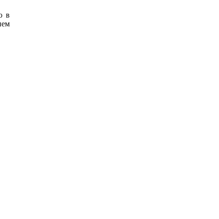
о в
ием