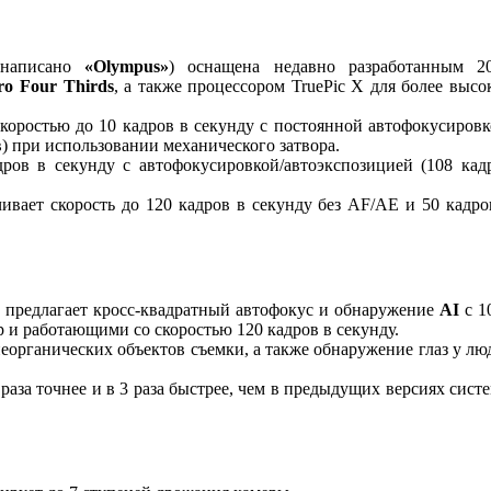
 написано
«Olympus»
) оснащена недавно разработанным 20
o Four Thirds
, а также процессором TruePic X для более высо
оростью до 10 кадров в секунду с постоянной автофокусировк
) при использовании механического затвора.
ров в секунду с автофокусировкой/автоэкспозицией (108 кад
вает скорость до 120 кадров в секунду без AF/AE и 50 кадро
предлагает кросс-квадратный автофокус и обнаружение
AI
с 1
и работающими со скоростью 120 кадров в секунду.
неорганических объектов съемки, а также обнаружение глаз у лю
аза точнее и в 3 раза быстрее, чем в предыдущих версиях сист