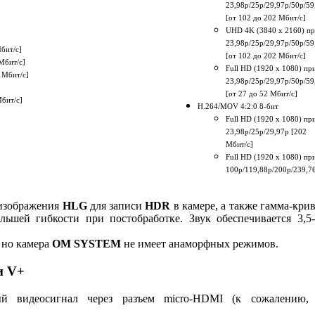
23,98p/25p/29,97p/50p/59
[от 102 до 202 Мбит/с]
UHD 4K (3840 x 2160) п
23,98p/25p/29,97p/50p/59
бит/с]
[от 102 до 202 Мбит/с]
Мбит/с]
Full HD (1920 x 1080) пр
2 Мбит/с]
23,98p/25p/29,97p/50p/59
[от 27 до 52 Мбит/с]
Мбит/с]
H.264/MOV 4:2:0 8-бит
Full HD (1920 x 1080) пр
23,98p/25p/29,97p [202
Мбит/с]
Full HD (1920 x 1080) пр
100p/119,88p/200p/239,7
изображения
HLG
для записи
HDR
в камере, а также гамма-кри
ьшей гибкости при постобработке. Звук обеспечивается 3,5
, но камера
OM SYSTEM
не имеет анаморфных режимов.
и V+
й видеосигнал через разъем micro-HDMI (к сожалению,