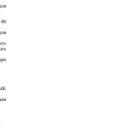
для
 80
для
что
ких
при
 4K
ным
т
и