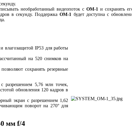
секунду.
писывать необработанный видеопоток с
OM-1
и сохранять ег
дров в секунду. Поддержка
OM-1
будет доступна с обновлен
да.
 и влагозащитой IP53 для работы
рассчитанный на 520 снимков на
е позволяют сохранять резервные
 разрешением 5,76 млн точек,
астотой обновления 120 кадров в
орный экран с разрешением 1,62
ечивающим поворот на 270° для
0 мм f/4