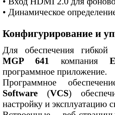
• Вход HDMI 2.0 для фоново
• Динамическое определени
Конфигурирование и уп
Для обеспечения гибкой 
MGP 641
компания
E
программное приложение.
Программное обеспече
Software
(
VCS
) обеспе
настройку и эксплуатацию с
Встроенные веб‑страниц