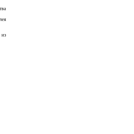
тва
лея
 из