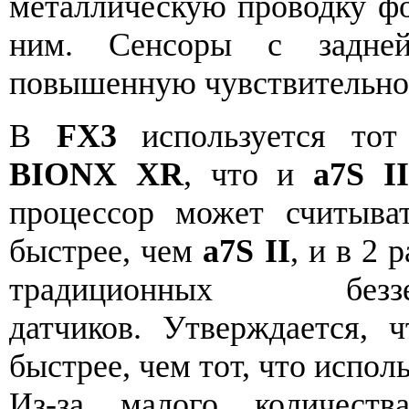
металлическую проводку фо
ним. Сенсоры с задней
повышенную чувствительно
В
FX3
используется тот
BIONX XR
, что и
a7S II
процессор может считыва
быстрее, чем
a7S II
, и в 2 
традиционных безз
датчиков. Утверждается, 
быстрее, чем тот, что испол
Из-за малого количеств