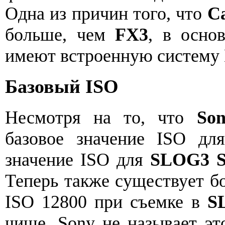
Одна из причин того, что
C
больше, чем
FX3
, в осно
имеют встроенную систему
Базовый ISO
Несмотря на то, что
So
базовое значение ISO д
значение ISO для
SLOG3 S
Теперь также существует бо
ISO 12800 при съемке в
S
чище. Sony не называет э