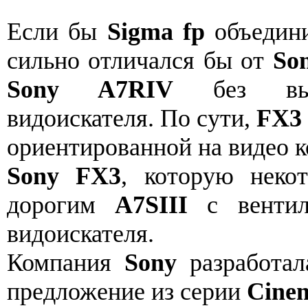
Если бы
Sigma fp
объедин
сильно отличался бы от
So
Sony A7RIV
без выст
видоискателя. По сути,
FX3
ориентированной на видео 
Sony FX3
, которую неко
дорогим
A7SIII
с вентил
видоискателя.
Компания
Sony
разработа
предложение из серии
Cine