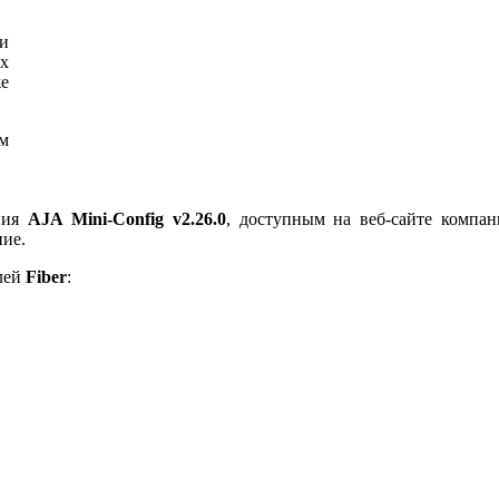
и
х
же
м
ния
AJA Mini-Config v2.26.0
, доступным на веб-сайте компан
ние.
лей
Fiber
: