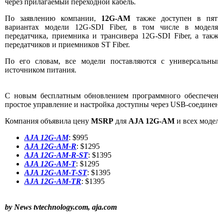
через прилагаемый переходной кабель.
По заявлению компании,
12G-AM
также доступен в пят
вариантах модели 12G-SDI Fiber, в том числе в моделя
передатчика, приемника и трансивера 12G-SDI Fiber, а так
передатчиков и приемников ST Fiber.
По его словам, все модели поставляются с универсальны
источником питания.
С новым бесплатным обновлением программного обеспече
простое управление и настройка доступны через USB-соедине
Компания объявила цену
MSRP
для
AJA 12G-AM
и всех моде
AJA 12G-AM
: $995
AJA 12G-AM-R
: $1295
AJA 12G-AM-R-ST
: $1395
AJA 12G-AM-T
: $1295
AJA 12G-AM-T-ST
: $1395
AJA 12G-AM-TR
: $1395
by News
tvtechnology.com,
aja.com