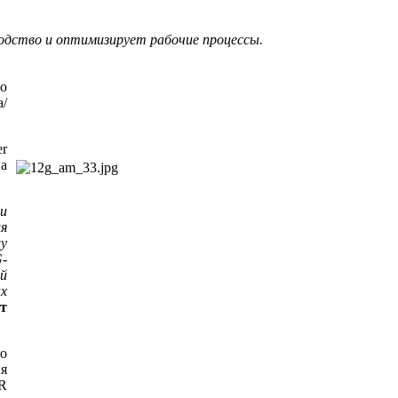
дство и оптимизирует рабочие процессы.
го
а/
er
а
и
я
у
G-
й
х
т
о
я
LR