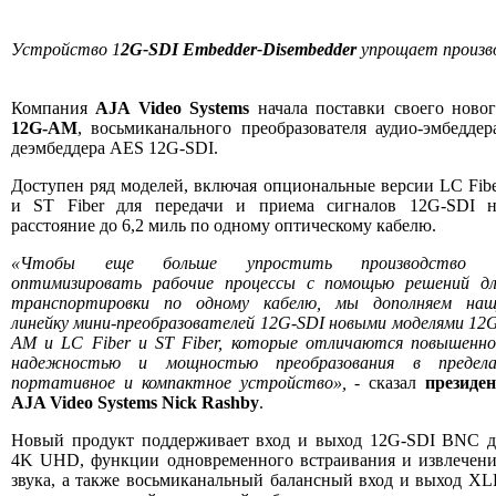
Устройство 1
2G-SDI Embedder-Disembedder
упрощает произво
Компания
AJA Video Systems
начала поставки своего ново
12G-AM
, восьмиканального преобразователя аудио-эмбеддер
деэмбеддера AES 12G-SDI.
Доступен ряд моделей, включая опциональные версии LC Fib
и ST Fiber для передачи и приема сигналов 12G-SDI н
расстояние до 6,2 миль по одному оптическому кабелю.
«Чтобы еще больше упростить производство 
оптимизировать рабочие процессы с помощью решений дл
транспортировки по одному кабелю, мы дополняем наш
линейку мини-преобразователей 12G-SDI новыми моделями 12
AM и LC Fiber и ST Fiber, которые отличаются повышенно
надежностью и мощностью преобразования в предела
портативное и компактное устройство»,
- сказал
президен
AJA Video Systems Nick Rashby
.
Новый продукт поддерживает вход и выход 12G-SDI BNC д
4K UHD, функции одновременного встраивания и извлечени
звука, а также восьмиканальный балансный вход и выход X