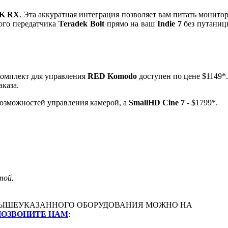
4K RX
. Эта аккуратная интеграция позволяет вам питать монитор
ного передатчика
Teradek Bolt
прямо на ваш
Indie 7
без путаниц
Комплект для управления
RED Komodo
доступен по цене $1149*.
аказа.
возможностей управления камерой, а
SmallHD Cine 7
- $1799*.
той.
ЫШЕУКАЗАННОГО ОБОРУДОВАНИЯ МОЖНО НА
ПОЗВОНИТЕ НАМ
: