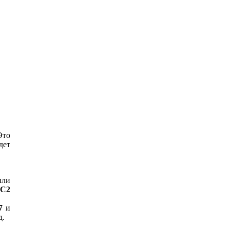
Это
дет
или
C2
7
и
д.