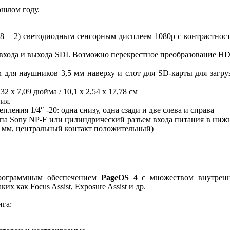
шлом году.
 + 2) светодиодным сенсорным дисплеем 1080p с контрастнос
а входа и выхода SDI. Возможно перекрестное преобразование H
м для наушников 3,5 мм наверху и слот для SD-карты для загру
 x 7,09 дюйма / 10,1 x 2,54 x 17,78 см
ия.
ления 1/4″ -20: одна снизу, одна сзади и две слева и справа
ипа Sony NP-F или цилиндрический разъем входа питания в ниж
5 мм, центральный контакт положительный)
программным обеспечением
PageOS 4
с множеством внутрен
 как Focus Assist, Exposure Assist и др.
нга: