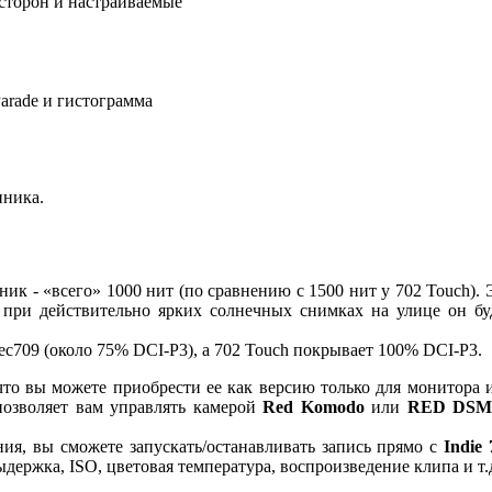
сторон и настраиваемые
arade и гистограмма
нника.
ик - «всего» 1000 нит (по сравнению с 1500 нит у 702 Touch). 
 при действительно ярких солнечных снимках на улице он бу
c709 (около 75% DCI-P3), а 702 Touch покрывает 100% DCI-P3.
что вы можете приобрести ее как версию только для монитора 
позволяет вам управлять камерой
Red Komodo
или
RED DSM
ия, вы сможете запускать/останавливать запись прямо с
Indie 
ыдержка, ISO, цветовая температура, воспроизведение клипа и т.