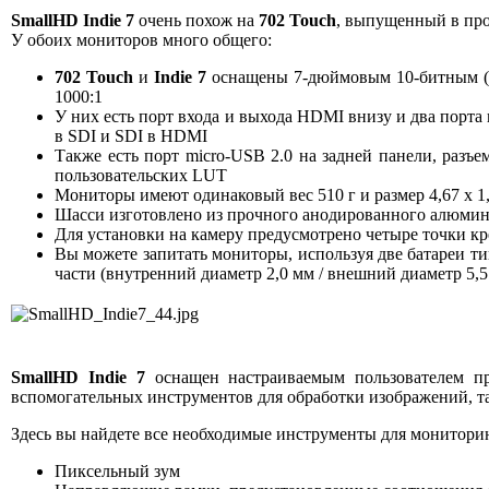
SmallHD Indie 7
очень похож на
702 Touch
, выпущенный в про
У обоих мониторов много общего:
702 Touch
и
Indie 7
оснащены 7-дюймовым 10-битным (8
1000:1
У них есть порт входа и выхода HDMI внизу и два порт
в SDI и SDI в HDMI
Также есть порт micro-USB 2.0 на задней панели, разъе
пользовательских LUT
Мониторы имеют одинаковый вес 510 г и размер 4,67 x 1,32
Шасси изготовлено из прочного анодированного алюмин
Для установки на камеру предусмотрено четыре точки креп
Вы можете запитать мониторы, используя две батареи т
части (внутренний диаметр 2,0 мм / внешний диаметр 5,
SmallHD Indie 7
оснащен настраиваемым пользователем 
вспомогательных инструментов для обработки изображений, таких
Здесь вы найдете все необходимые инструменты для монитори
Пиксельный зум