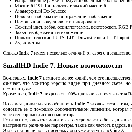
Направляющие рамки, предустановленные соотношения 
Масштаб DSLR и пользовательский масштаб
Анаморфный De-Squeeze
Поворот изображения и отражение изображения
Помощь при фокусировке и пикирование
Ложный цвет, зебра, осциллограмма, вектороскоп, RGB P
Захват изображений и наложение
Пользовательские LUTS, LUT Downstream и LUT Import
Аудиометры
Однако
Indie 7
имеет несколько отличий от своего предшестве
SmallHD Indie 7. Новые возможности
Во-первых,
Indie 7
немного менее яркий, чем его предшественн
означает, что монитор хорошо виден при дневном свете, но
немного хуже.
Кроме того,
Indie 7
покрывает 100% цветового пространства Re
Но самая уникальная особенность
Indie 7
заключается в том, 
обновить ее с помощью дополнительной лицензии, которая 
через сенсорный дисплей монитора.
Если вы подключите монитор к камере через кабель управлен
настраивать различные параметры, такие как частота кадров, в
Эта функция не нова, поскольку она уже доступна в
Cine 7
.