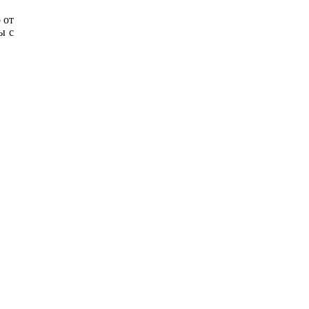
 от
ы с