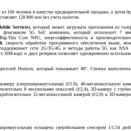
 из 100 человек в качестве предварительной продажи, а затем бу
тавляет 128 800 иен без учета налогов.
bile Services
), который может загружать приложения из гале
, флагманом 5G SoC компании, который использует 7 м
Big-Tiny Core NPU, энергоэффективность и производительно
0
, скорость обработки программного обеспечения выше, мо
 поддерживает сети 2G/3G/4G и методы работы 5G как NSA 
ух SIM-карт и двух резервов позволяет одновременно использов
исплей Horizon, который показывает 88°. Спинка выполнена
меру (сверхширокоугольная) (f/1.8), 40-мегапиксельную кам
иблизительно 8 миллионами пикселей (f/2.4), 3D-камеру с глуби
приблизительно 32-мегапиксельной камерой (f/2.0) и 3D-камеро
ирокоугольная) оснащена сверхбольшим сенсором 1/1,54 дюй