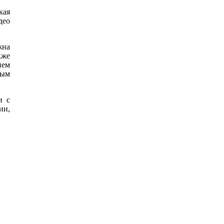
кая
део
жна
кже
ием
вым
и с
ии,