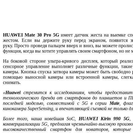
HUAWEI Mate 30 Pro 5G
имеет датчик жеста на выемке сп
жестом. Если вы держите руку перед экраном, появится зн
руку. Просто проведя пальцем вверх и вниз, вы можете пролист
функция, когда вы хотите управлять своим смартфоном, но не м
На боковой стороне ультра-кривого дисплея, который реали
сенсорное управление выполняет различные функции, такие
камеры. Кнопка спуска затвора камеры может быть свободно р
помощью выносной камеры или встроенной камеры, слегка
снимать.
«
Huawei
стремится к исследованиям, чтобы предоставить
технологического бренда от смартфонов до планшетов и 
последней моделью, совместимой с 5G в серии
Mate
, фла
кинокамера SuperSensing, и впечатляющей съемкой не только 
Более того, наша новейшая SoC,
HUAWEI Kirin 990 5G
,
коммерциализации 5G, предлагая чрезвычайно высокую произв
высококачественный смартфон для новаторов, котор