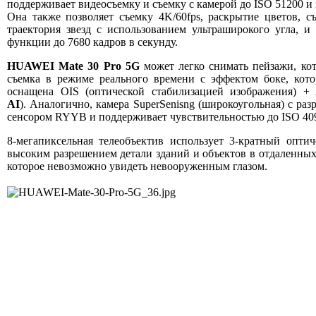
поддерживает видеосъемку и съемку с камерой до ISO 51200 и 
Она также позволяет съемку 4K/60fps, раскрытие цветов, 
траектория звезд с использованием ультраширокого угла, и
функции до 7680 кадров в секунду.
HUAWEI Mate 30 Pro 5G
может легко снимать пейзажи, кот
съемка в режиме реального времени с эффектом боке, кото
оснащена OIS (оптической стабилизацией изображения) + 
AI
). Аналогично, камера SuperSenisng (широкоугольная) с р
сенсором RYYB и поддерживает чувствительностью до ISO 40
8-мегапиксельная телеобъектив использует 3-кратный опти
высоким разрешением детали зданий и объектов в отдаленных 
которое невозможно увидеть невооруженным глазом.