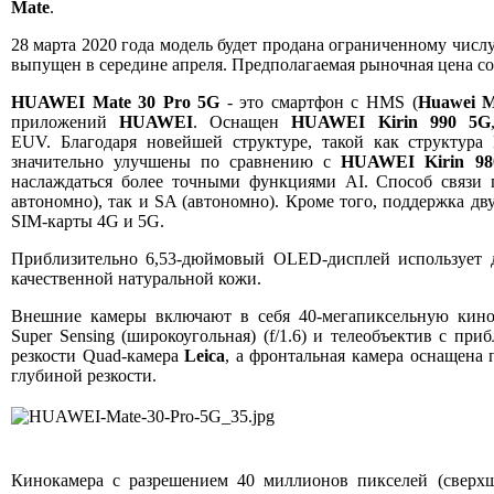
Mate
.
28 марта 2020 года модель будет продана ограниченному числу
выпущен в середине апреля. Предполагаемая рыночная цена сос
HUAWEI Mate 30 Pro 5G
- это смартфон с HMS (
Huawei Mo
приложений
HUAWEI
. Оснащен
HUAWEI Kirin 990 5G
EUV. Благодаря новейшей структуре, такой как структура 
значительно улучшены по сравнению с
HUAWEI Kirin 98
наслаждаться более точными функциями AI. Способ связи
автономно), так и SA (автономно). Кроме того, поддержка дв
SIM-карты 4G и 5G.
Приблизительно 6,53-дюймовый OLED-дисплей использует д
качественной натуральной кожи.
Внешние камеры включают в себя 40-мегапиксельную кинока
Super Sensing (широкоугольная) (f/1.6) и телеобъектив с пр
резкости Quad-камера
Leica
, а фронтальная камера оснащена 
глубиной резкости.
Кинокамера с разрешением 40 миллионов пикселей (сверхш