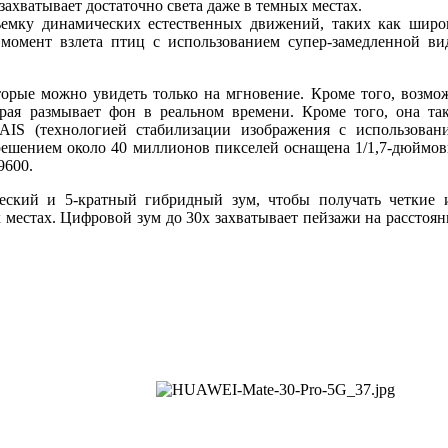
захватывает достаточно света даже в темных местах.
съемку динамических естественных движений, таких как широ
 момент взлета птиц с использованием супер-замедленной ви
орые можно увидеть только на мгновение. Кроме того, возмо
рая размывает фон в реальном времени. Кроме того, она та
AIS (технологией стабилизации изображения с использован
азрешением около 40 миллионов пикселей оснащена 1/1,7-дюймо
9600.
ческий и 5-кратный гибридный зум, чтобы получать четкие 
местах. Цифровой зум до 30х захватывает пейзажи на расстоян