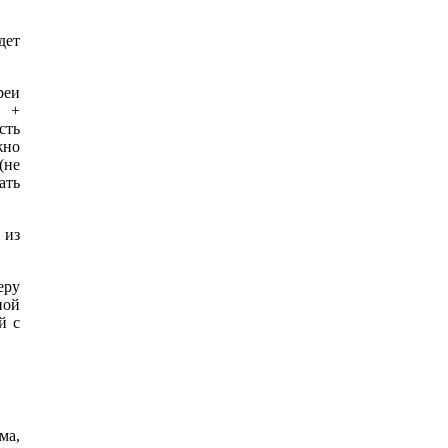
дет
реи
м +
сть
жно
(не
ать
 из
еру
ной
й с
ма,