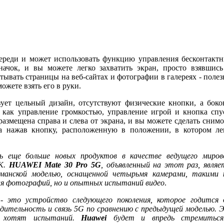
ереди и может использовать функцию управления бесконтакт
ачок, и вы можете легко захватить экран, просто взявшись
ывать страницы на веб-сайтах и ​​фотографии в галереях - полез
ожете взять его в руки.
зует цельный дизайн, отсутствуют физические кнопки, а боко
 как управление громкостью, управление игрой и кнопка спу
азмещена справа и слева от экрана, и вы можете сделать снимо
 нажав кнопку, расположенную в положении, в котором ле
 еще больше новых продуктов в качестве ведущего миров
ПК.
HUAWEI Mate 30 Pro 5G
, объявленный на этот раз, являе
гманской моделью, оснащенной четырьмя камерами, такими 
для фотографий, но и опытных испытаний видео
.
 - это устройство следующего поколения, которое годится 
одительность и связь 5G по сравнению с предыдущей моделью. 
ые хотят испытаний.
Huawei
будет и впредь стремитьс