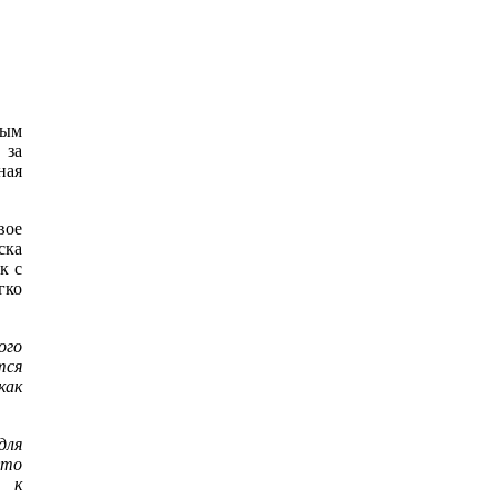
ным
 за
ная
вое
ска
к с
гко
ого
тся
как
для
Это
я к