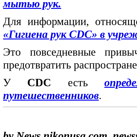
мытью рук.
Для информации, относяще
«Гигиена рук CDC» в учре
Это повседневные привы
предотвратить распростране
У
CDC
есть
опред
путешественников
.
by News nikonusa.com, newss