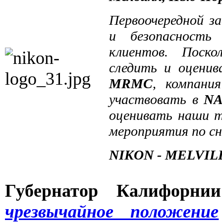
Первоочередной з
и безопасность
клиентов. Поск
следить и оцени
MRM
C
, компан
участвовать в
NA
оценивать наши т
мероприятия по с
NIKON - MELVIL
Губернатор Калифорн
чрезвычайное положение