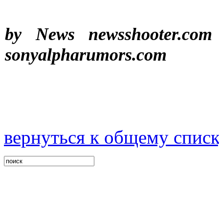
by News newsshooter.com
sonyalpharumors.com
вернуться к общему спис