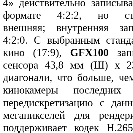
4» действительно записыв
формате 4:2:2, но с
внешняя; внутренняя за
4:2:0. С выбранным стан
кино (17:9),
GFX100
запи
сенсора 43,8 мм (Ш) x 2
диагонали, что больше, че
кинокамеры последни
передискретизацию с дан
мегапикселей для ренде
поддерживает кодек H.2