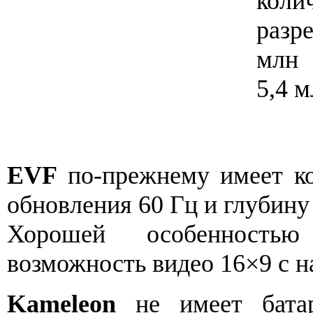
коли
разр
млн 
5,4 
EVF
по-прежнему имеет кон
обновления 60 Гц и глубину
Хорошей особенност
возможность видео 16×9 с 
Kameleon
не имеет батар