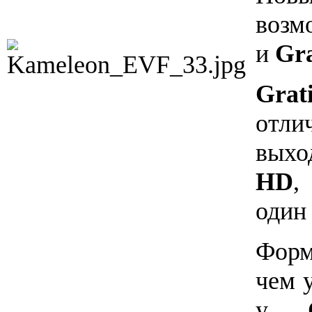
возм
и
Gra
Grat
отли
выхо
HD
,
один
Фор
чем 
у