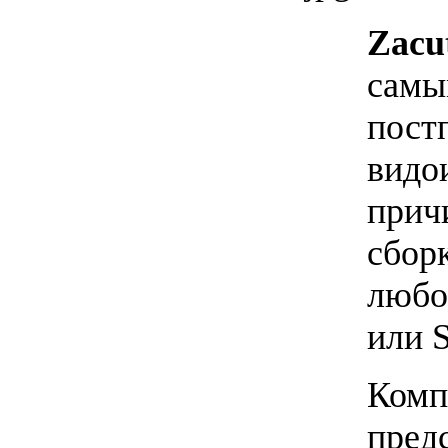
Zacu
са
пос
видо
при
сбор
люб
или 
К
пред