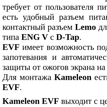
требует от пользователя п
есть удобный разъем пит
контактный разъем
Lemo
дл
типа
ENG V
с
D-Tap
.
EVF
имеет возможность под
запотевания и автоматичес
защиты от ожогов экрана на
Для монтажа
Kameleo
n
ест
EVF
.
Kameleon
EVF
выходит с це