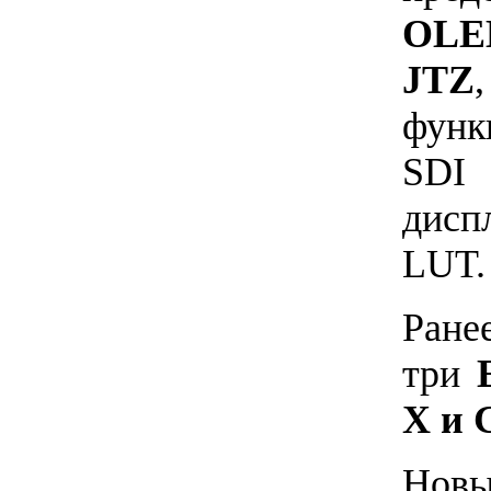
OL
JTZ
функ
SDI
дисп
LUT.
Ран
три
X и 
Н