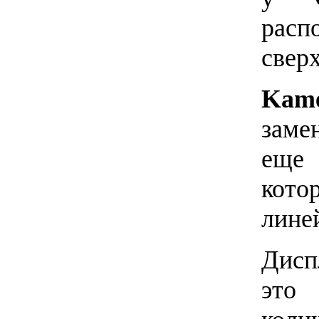
расп
сверх
Ka
заме
еще 
кот
лине
Дис
это 