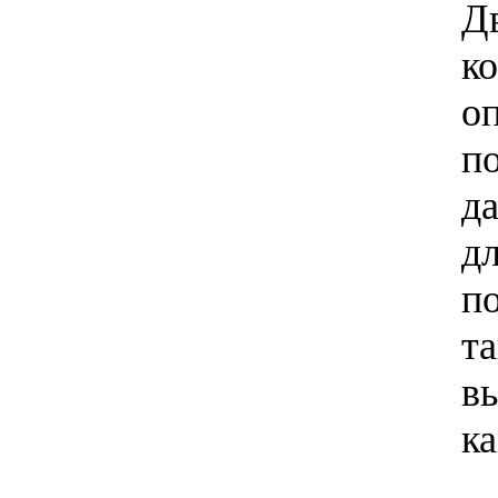
Д
к
о
п
д
д
п
в
к