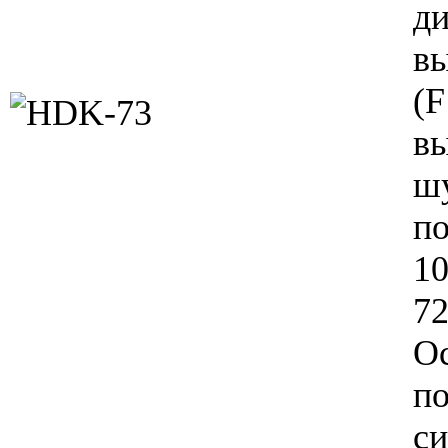
д
в
(
в
ш
п
10
72
О
п
с