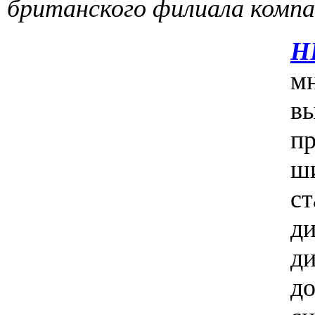
британского филиала компа
H
мн
в
п
ш
с
д
д
д