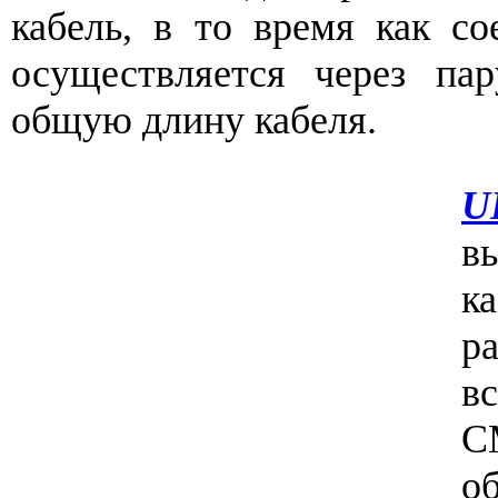
кабель, в то время как со
осуществляется через пар
общую длину кабеля.
U
в
к
р
в
C
о