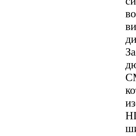
с
в
в
д
За
д
C
к
из
H
ш