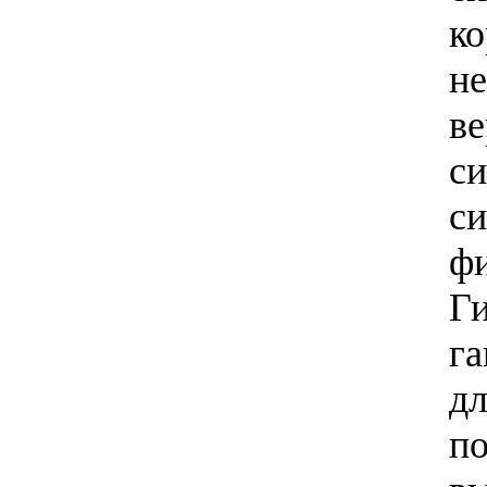
к
н
в
си
с
ф
Г
г
дл
п