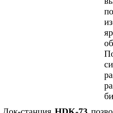
в
п
из
я
о
П
с
р
р
би
Док-станция
HDK-73
позво