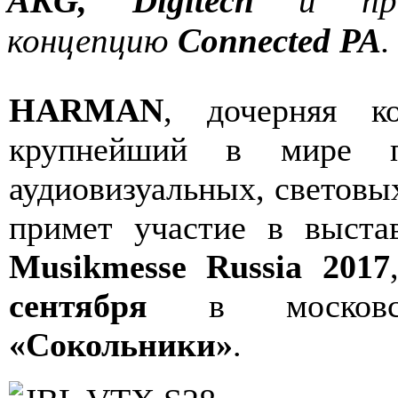
AKG, Digitech
и пр
концепцию
Connected PA
.
HARMAN
, дочерняя ко
крупнейший в мире по
аудиовизуальных, световы
примет участие в выст
Musikmesse Russia 2017
сентября
в московск
«Сокольники»
.