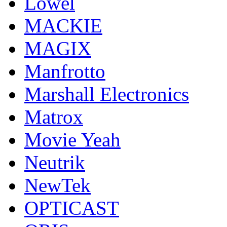
Lowel
MACKIE
MAGIX
Manfrotto
Marshall Electronics
Matrox
Movie Yeah
Neutrik
NewTek
OPTICAST