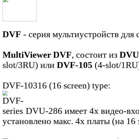
DVF
- серия мультиустройств для
MultiViewer DVF
, состоит из
DVU
slot/3RU) или
DVF-105
(4-slot/1RU
DVF-10316 (16 screen) type:
DVU-286 имеет 4x видео-вхо
установлено
макс. 4x платы (на 16