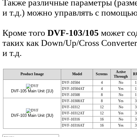
Также различные параметры (разме
и т.д.) можно управлять с помощь
Кроме того
DVF-103/105
может со
таких как Down/Up/Cross Converte
и т.д.
Active
Product Image
Model
Screens
R
Through
DVF-10504
4
No
1
DVF-10504AT
4
Yes
1
DVF-105 Main Unit (1U)
DVF-10508
8
No
1
DVF-10308AT
8
Yes
3
DVF-10312
12
No
3
DVF-10312AT
12
Yes
3
DVF-103 Main Unit (3U)
DVF-10316
16
No
3
DVF-10316AT
16
Yes
3