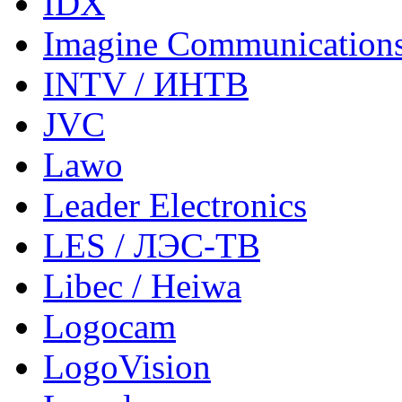
IDX
Imagine Communication
INTV / ИНТВ
JVC
Lawo
Leader Electronics
LES / ЛЭС-ТВ
Libec / Heiwa
Logocam
LogoVision